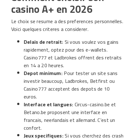
casino A+ en 2026
Le choix se resume a des preferences personnelles.
Voici quelques criteres a considerer.
Delais de retrait:
Si vous voulez vos gains
rapidement, optez pour des e-wallets.
Casino777 et Ladbrokes offrent des retraits
en 14 a 20 heures.
Depot minimum:
Pour tester un site sans
investir beaucoup, Ladbrokes, Betfirst ou
Casino777 acceptent des depots de 10
euros.
Interface et langues:
Circus-casino.be et
Betano.be proposent une interface en
francais, neerlandais et allemand. C’est un
confort.
Jeux specifiques:
Si vous cherchez des crash