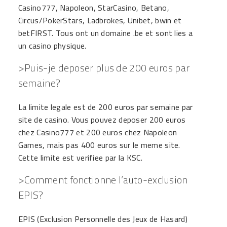
Casino777, Napoleon, StarCasino, Betano,
Circus/PokerStars, Ladbrokes, Unibet, bwin et
betFIRST. Tous ont un domaine .be et sont lies a
un casino physique.
>Puis-je deposer plus de 200 euros par
semaine?
La limite legale est de 200 euros par semaine par
site de casino. Vous pouvez deposer 200 euros
chez Casino777 et 200 euros chez Napoleon
Games, mais pas 400 euros sur le meme site.
Cette limite est verifiee par la KSC.
>Comment fonctionne l’auto-exclusion
EPIS?
EPIS (Exclusion Personnelle des Jeux de Hasard)