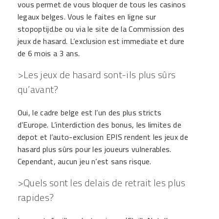
vous permet de vous bloquer de tous les casinos
legaux belges. Vous le faites en ligne sur
stopoptijd.be ou via le site de la Commission des
jeux de hasard. L’exclusion est immediate et dure
de 6 mois a 3 ans.
>Les jeux de hasard sont-ils plus sûrs
qu’avant?
Oui, le cadre belge est l’un des plus stricts
d’Europe. L’interdiction des bonus, les limites de
depot et l’auto-exclusion EPIS rendent les jeux de
hasard plus sûrs pour les joueurs vulnerables.
Cependant, aucun jeu n’est sans risque.
>Quels sont les delais de retrait les plus
rapides?