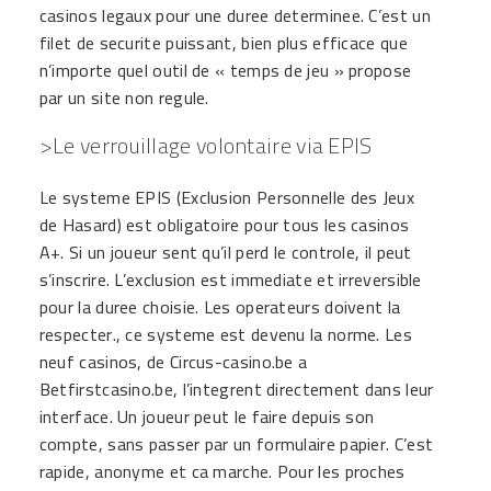
casinos legaux pour une duree determinee. C’est un
filet de securite puissant, bien plus efficace que
n’importe quel outil de « temps de jeu » propose
par un site non regule.
>Le verrouillage volontaire via EPIS
Le systeme EPIS (Exclusion Personnelle des Jeux
de Hasard) est obligatoire pour tous les casinos
A+. Si un joueur sent qu’il perd le controle, il peut
s’inscrire. L’exclusion est immediate et irreversible
pour la duree choisie. Les operateurs doivent la
respecter., ce systeme est devenu la norme. Les
neuf casinos, de Circus-casino.be a
Betfirstcasino.be, l’integrent directement dans leur
interface. Un joueur peut le faire depuis son
compte, sans passer par un formulaire papier. C’est
rapide, anonyme et ca marche. Pour les proches