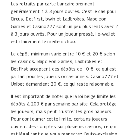
Les retraits par carte bancaire prennent
généralement 1 à 3 jours ouvrés. C’est le cas pour
Circus, Betfirst, bwin et Ladbrokes. Napoleon
Games et Casino777 sont un peu plus lents avec 2
à 3 jours ouvrés. Pour un joueur pressé, l’e-wallet
est clairement le meilleur choix.
Le dépôt minimum varie entre 10 € et 20 € selon
les casinos. Napoleon Games, Ladbrokes et
Betfirst acceptent des dépôts de 10 €, ce qui est
parfait pour les joueurs occasionnels. Casino777 et
Unibet demandent 20 €, ce qui reste raisonnable.
Il est important de noter que la loi belge limite les
dépôts à 200 € par semaine par site. Cela protège
les joueurs, mais peut frustrer les gros parieurs.
Pour contourner cette limite, certains joueurs
ouvrent des comptes sur plusieurs casinos, ce qui
est légal tant que vous respectez l’auto-exclusion