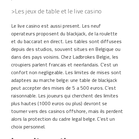
>Les jeux de table et le live casino
Le live casino est aussi present. Les neuf
operateurs proposent du blackjack, de la roulette
et du baccarat en direct. Les tables sont diffusees
depuis des studios, souvent situes en Belgique ou
dans des pays voisins. Chez Ladbrokes Belgie, les
croupiers parlent francais et neerlandais. C’est un
confort non negligeable. Les limites de mises sont
adaptees au marche belge: une table de blackjack
peut accepter des mises de 5 a 500 euros. C’est
raisonnable. Les joueurs qui cherchent des limites
plus hautes (1000 euros ou plus) devront se
tourner vers des casinos offshore, mais ils perdent
alors la protection du cadre legal belge. C’est un
choix personnel.