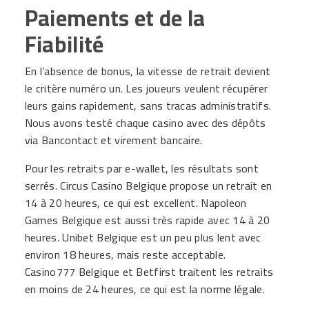
Paiements et de la
Fiabilité
En l’absence de bonus, la vitesse de retrait devient
le critère numéro un. Les joueurs veulent récupérer
leurs gains rapidement, sans tracas administratifs.
Nous avons testé chaque casino avec des dépôts
via Bancontact et virement bancaire.
Pour les retraits par e-wallet, les résultats sont
serrés. Circus Casino Belgique propose un retrait en
14 à 20 heures, ce qui est excellent. Napoleon
Games Belgique est aussi très rapide avec 14 à 20
heures. Unibet Belgique est un peu plus lent avec
environ 18 heures, mais reste acceptable.
Casino777 Belgique et Betfirst traitent les retraits
en moins de 24 heures, ce qui est la norme légale.