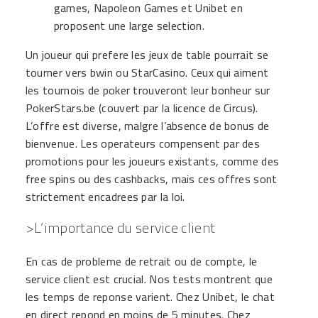
games, Napoleon Games et Unibet en
proposent une large selection.
Un joueur qui prefere les jeux de table pourrait se
tourner vers bwin ou StarCasino. Ceux qui aiment
les tournois de poker trouveront leur bonheur sur
PokerStars.be (couvert par la licence de Circus).
L’offre est diverse, malgre l’absence de bonus de
bienvenue. Les operateurs compensent par des
promotions pour les joueurs existants, comme des
free spins ou des cashbacks, mais ces offres sont
strictement encadrees par la loi.
>L’importance du service client
En cas de probleme de retrait ou de compte, le
service client est crucial. Nos tests montrent que
les temps de reponse varient. Chez Unibet, le chat
en direct repond en moins de 5 minutes. Chez