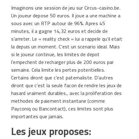
Imaginons une session de jeu sur Circus-casino.be.
Un joueur depose 50 euros. Il joue a une machine a
sous avec un RTP autour de 96%. Apres 45
minutes, il a gagne 14,32 euros et decide de
s’arreter. Le « reality check » lui a rappele qu’il etait
la depuis un moment. C’est un scenario ideal. Mais
si le joueur continue, les limites de depot
l’empechent de recharger plus de 200 euros par
semaine. Cela limite les pertes potentielles.
Certains diront que c’est paternaliste. D’autres
diront que c’est la seule facon de rendre les jeux de
hasard vraiment durables., avec la proliferation des
methodes de paiement instantane (comme
Payconiq ou Bancontact), ces limites sont plus
importantes que jamais.
Les jeux proposes: